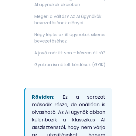
AI ügynökök akcióban
Megéri a váltás? Az AI ügynökök
bevezetésének előnyei
Négy lépés az AI ügynökök sikeres
bevezetéséhez
A jövő már itt van – készen áll rá?
Gyakran ismételt kérdések (GYIK)
Röviden:
Ez a sorozat
második része, de önállóan is
olvasható. Az AI ügynök abban
különbözik a klasszikus AI
asszisztenstől, hogy nem várja
az utasításokat, hanem