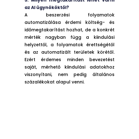
az AI ügynököktől?
A beszerzési folyamatok
automatizálása érdemi költség- és
időmegtakarítást hozhat, de a konkrét
mérték nagyban függ a kiindulási
helyzettől, a folyamatok érettségétől
és az automatizált területek körétől.
Ezért érdemes minden bevezetést
saját, mérhető kiindulási adatokhoz
viszonyítani, nem pedig általános
százalékokat alapul venni.
RELATED BLOG POSTS