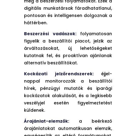
meg a beszerzési folyamatokat. Ezek a
digitális munkatársak fáradhatatlanul,
pontosan és intelligensen dolgoznak a
háttérben.
Beszerzési vadászok:
folyamatosan
figyelik a beszállítói piacot, jelzik az
árváltozásokat, új lehetőségeket
kutatnak fel, és proaktívan ajánlanak
alternatív beszállítókat.
Kockázati jelzőrendszerek:
éjjel-
nappal monitorozzák a beszállítói
hírek, pénzügyi mutatók és iparági
kockázatok alakulását, és a legkisebb
veszélyjel esetén figyelmeztetést
küldenek.
Árajánlat-elemzők:
a beérkező
árajánlatokat automatikusan elemzik,
egységesítik az eltérő formátumokat,