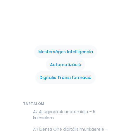
Mesterséges Intelligencia
Automatizáció
Digitális Transzformáció
TARTALOM
Az AI ügynökök anatómiája – 5
kulcselem
A Fluenta One digitális munkaereje –