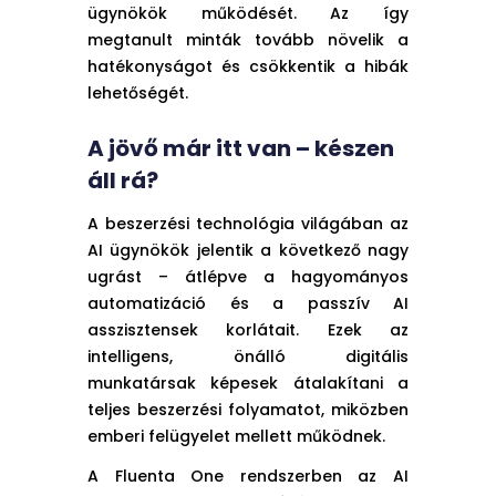
ügynökök működését. Az így
megtanult minták tovább növelik a
hatékonyságot és csökkentik a hibák
lehetőségét.
A jövő már itt van – készen
áll rá?
A beszerzési technológia világában az
AI ügynökök jelentik a következő nagy
ugrást – átlépve a hagyományos
automatizáció és a passzív AI
asszisztensek korlátait. Ezek az
intelligens, önálló digitális
munkatársak képesek átalakítani a
teljes beszerzési folyamatot, miközben
emberi felügyelet mellett működnek.
A Fluenta One rendszerben az AI