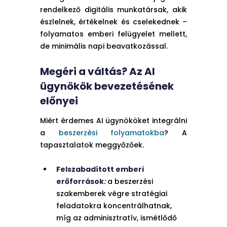
rendelkező digitális munkatársak, akik
észlelnek, értékelnek és cselekednek –
folyamatos emberi felügyelet mellett,
de minimális napi beavatkozással.
Megéri a váltás? Az AI
ügynökök bevezetésének
előnyei
Miért érdemes AI ügynököket integrálni
a
beszerzési folyamatokba
? A
tapasztalatok meggyőzőek.
Felszabadított emberi
erőforrások
:
a beszerzési
szakemberek végre stratégiai
feladatokra koncentrálhatnak,
míg az adminisztratív, ismétlődő