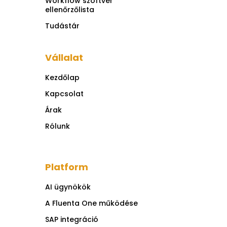
Workflow szoftver
ellenőrzőlista
Tudástár
Vállalat
Kezdőlap
Kapcsolat
Árak
Rólunk
Platform
AI ügynökök
A Fluenta One működése
SAP integráció