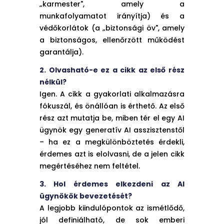
„karmester", amely a
munkafolyamatot irányítja) és a
védőkorlátok (a „biztonsági öv", amely
a biztonságos, ellenőrzött működést
garantálja).
2. Olvasható-e ez a cikk az első rész
nélkül?
Igen. A cikk a gyakorlati alkalmazásra
fókuszál, és önállóan is érthető. Az első
rész azt mutatja be, miben tér el egy AI
ügynök egy generatív AI asszisztenstől
– ha ez a megkülönböztetés érdekli,
érdemes azt is elolvasni, de a jelen cikk
megértéséhez nem feltétel.
3. Hol érdemes elkezdeni az AI
ügynökök bevezetését?
A legjobb kiindulópontok az ismétlődő,
jól definiálható, de sok emberi