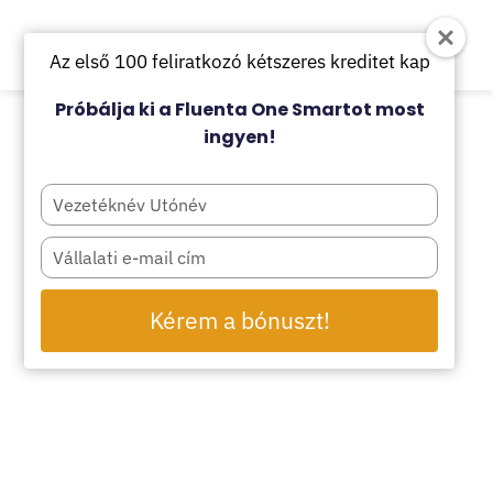
Az első 100 feliratkozó kétszeres kreditet kap
Próbálja ki a Fluenta One Smartot most
ingyen!
Type
your
name
Type
your
email
Kérem a bónuszt!