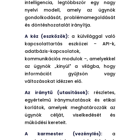
intelligencia, legtöbbször egy nagy
nyelvi modell, amely az ügynök
gondolkodását, problémamegoldását
és döntéshozatalát irányítja.
A kéz (eszközök):
a külvilággal való
kapcsolattartás eszközei – API-k,
adatbázis-kapcsolatok,
kommunikációs modulok –, amelyekkel
az ügynök „kinyúl" a világba, hogy
információt gyűjtsön vagy
változásokat idézzen elő.
Az iránytű (utasítások):
részletes,
egyértelmű iránymutatások és etikai
korlátok, amelyek meghatározzák az
ügynök célját, viselkedését és
működési kereteit.
A karmester (vezénylés):
a