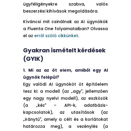
ügyféligényekre szabva, valós
beszerzési kihívások megoldására.
Kíváncsi mit csinálnak az AI ügynökök
a Fluenta One folyamataiban? Olvassa
el az
erről szóló cikkünket
.
Gyakran ismételt kérdések
(GYIK)
1. Mi az az öt elem, amiből egy AI
ügynök felépül?
Egy valódi AI ügynököt öt építőelem
tesz ki: a modell (az „agy", jellemzően
egy nagy nyelvi modell), az eszközök
(a „kéz" – API-k, adatbázis-
kapcsolatok), az utasítások (az
„iránytű", amely a célt és a korlátokat
határozza meg), a vezénylés (a