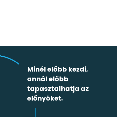
GenAI a beszerzésben: Hogyan
formálja át az automatizáció a
vállalati folyamatokat?
Minél előbb kezdi,
annál előbb
tapasztalhatja az
előnyöket.