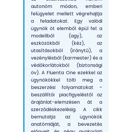
autonóm módon, emberi
felügyelet mellett végrehajtja
a feladatokat. Egy valódi
ügynök öt elemből épül fel: a
modellből (agy), az
eszközökből (kéz), az
utasításokból (iránytű), a
vezénylésből (karmester) és a
védőkorlátokból (biztonsági
öv). A Fluenta One ezekkel az
ügynökökkel tölti meg a
beszerzési folyamatokat –
beszállítói piacfigyeléstől az
árajánlat-elemzésen át a
szerződéskezelésig. A cikk
bemutatja az ügynökök
anatómiáját, a bevezetés
előnyeit, és négy gyakorlati