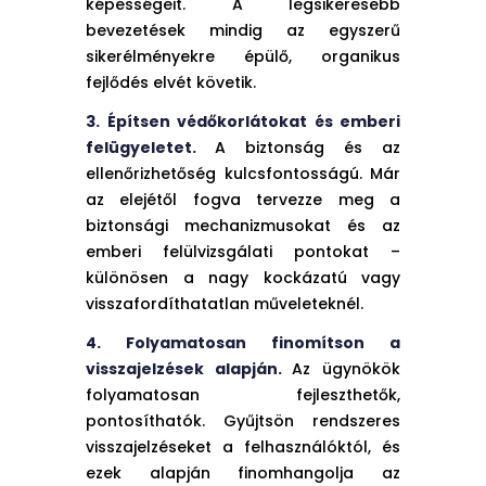
képességeit. A legsikeresebb
bevezetések mindig az egyszerű
sikerélményekre épülő, organikus
fejlődés elvét követik.
3. Építsen védőkorlátokat és emberi
felügyeletet.
A biztonság és az
ellenőrizhetőség kulcsfontosságú. Már
az elejétől fogva tervezze meg a
biztonsági mechanizmusokat és az
emberi felülvizsgálati pontokat –
különösen a nagy kockázatú vagy
visszafordíthatatlan műveleteknél.
4. Folyamatosan finomítson a
visszajelzések alapján.
Az ügynökök
folyamatosan fejleszthetők,
pontosíthatók. Gyűjtsön rendszeres
visszajelzéseket a felhasználóktól, és
ezek alapján finomhangolja az