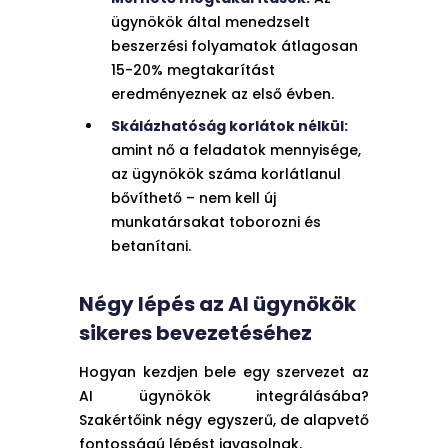
ügynökök által menedzselt
beszerzési folyamatok átlagosan
15-20% megtakarítást
eredményeznek az első évben.
Skálázhatóság korlátok nélkül:
amint nő a feladatok mennyisége,
az ügynökök száma korlátlanul
bővíthető – nem kell új
munkatársakat toborozni és
betanítani.
Négy lépés az AI ügynökök
sikeres bevezetéséhez
Hogyan kezdjen bele egy szervezet az
AI ügynökök integrálásába?
Szakértőink négy egyszerű, de alapvető
fontosságú lépést javasolnak.