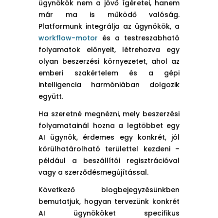
ügynökök nem a jövő ígéretei, hanem
már ma is működő valóság.
Platformunk integrálja az ügynökök, a
workflow-motor
és a testreszabható
folyamatok előnyeit, létrehozva egy
olyan beszerzési környezetet, ahol az
emberi szakértelem és a gépi
intelligencia harmóniában dolgozik
együtt.
Ha szeretné megnézni, mely beszerzési
folyamatainál hozna a legtöbbet egy
AI ügynök, érdemes egy konkrét, jól
körülhatárolható területtel kezdeni –
például a beszállítói regisztrációval
vagy a szerződésmegújítással.
Következő blogbejegyzésünkben
bemutatjuk, hogyan tervezünk konkrét
AI ügynököket specifikus