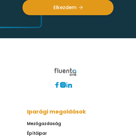
Elkezdem




Iparági megoldások
Mezőgazdaság
Építőipar