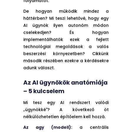
folyamatot.
De hogyan működik mindez a
háttérben? Mi teszi lehetővé, hogy egy
AI ügynök ilyen autonóm módon
cselekedjen? És hogyan
implementálhatók ezek a fejlett
technológiai megoldások a valós
beszerzési környezetben? Cikkünk
második részében ezekre a kérdésekre
adunk választ.
Az AI ügynökök anatómiája
– 5 kulcselem
Mi tesz egy AI rendszert valódi
„ügynökké"? A következő öt
nélkülözhetetlen építőelem kell hozzá.
Az agy (modell):
a centrális