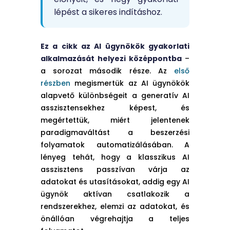
lépést a sikeres indításhoz.
Ez a cikk az AI ügynökök gyakorlati
alkalmazását helyezi középpontba
–
a sorozat második része. Az
első
részben
megismertük az AI ügynökök
alapvető különbségeit a generatív AI
asszisztensekhez képest, és
megértettük, miért jelentenek
paradigmaváltást a beszerzési
folyamatok automatizálásában. A
lényeg tehát, hogy a klasszikus AI
asszisztens passzívan várja az
adatokat és utasításokat, addig egy AI
ügynök aktívan csatlakozik a
rendszerekhez, elemzi az adatokat, és
önállóan végrehajtja a teljes