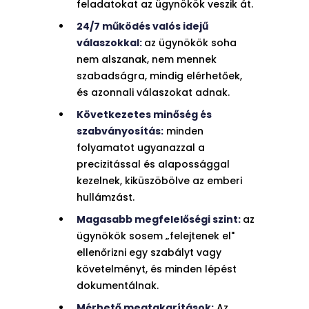
feladatokat az ügynökök veszik át.
24/7 működés valós idejű
válaszokkal:
az ügynökök soha
nem alszanak, nem mennek
szabadságra, mindig elérhetőek,
és azonnali válaszokat adnak.
Következetes minőség és
szabványosítás:
minden
folyamatot ugyanazzal a
precizitással és alapossággal
kezelnek, kiküszöbölve az emberi
hullámzást.
Magasabb megfelelőségi szint:
az
ügynökök sosem „felejtenek el"
ellenőrizni egy szabályt vagy
követelményt, és minden lépést
dokumentálnak.
Mérhető megtakarítások:
Az