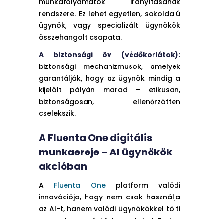
munkafolyamatok irányításának
rendszere. Ez lehet egyetlen, sokoldalú
ügynök, vagy specializált ügynökök
összehangolt csapata.
A biztonsági öv (védőkorlátok):
biztonsági mechanizmusok, amelyek
garantálják, hogy az ügynök mindig a
kijelölt pályán marad – etikusan,
biztonságosan, ellenőrzötten
cselekszik.
A Fluenta One digitális
munkaereje – AI ügynökök
akcióban
A
Fluenta One
platform valódi
innovációja, hogy nem csak használja
az AI-t, hanem valódi ügynökökkel tölti