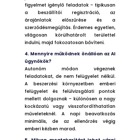
figyelmet igénylő feladatok – tipikusan
a beszállítói regisztráció, az
árajánlatok előszűrése és a
szerződésmegújítás. Érdemes egyetlen,
világosan körülhatárolt területtel
indulni, majd fokozatosan bővíteni.
4. Mennyire működnek önállóan az AI
ügynökök?
Autonóm módon végeznek
feladatokat, de nem felügyelet nélkül.
A beszerzési környezetben emberi
felügyelet és felülvizsgálati pontok
mellett dolgoznak – különösen a nagy
kockázatú vagy visszafordíthatatlan
műveleteknél. A napi beavatkozás
minimális, de az ellenőrzés végig
emberi kézben marad.
5. Milyen megtakarítást lehet várni