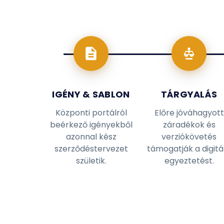
IGÉNY & SABLON
TÁRGYALÁS
Központi portálról
Előre jóváhagyott
beérkező igényekből
záradékok és
azonnal kész
verziókövetés
szerződéstervezet
támogatják a digitál
születik.
egyeztetést.