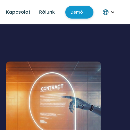
Kapcsolat
Rólunk
Demó →