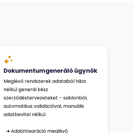
Dokumentumgeneráló ügynök
Meglévő rendszerek adataiból hiba
nélkül generál kész
szerződéstervezeteket – sablonból,
automatikus validációval, manuális
adatbevitel nélkül.
➜ Adatintegráció meglévő