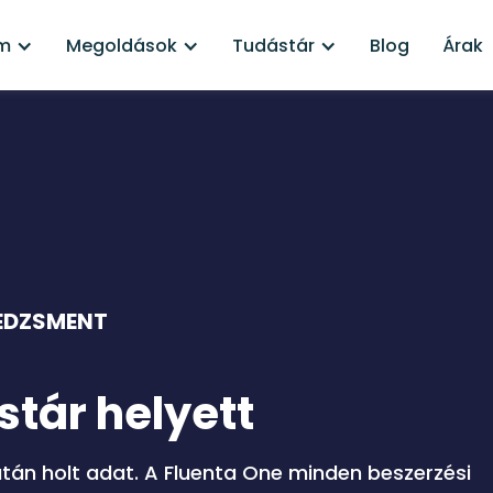
rm
Megoldások
Tudástár
Blog
Árak
EDZSMENT
stár helyett
után holt adat. A Fluenta One minden beszerzési