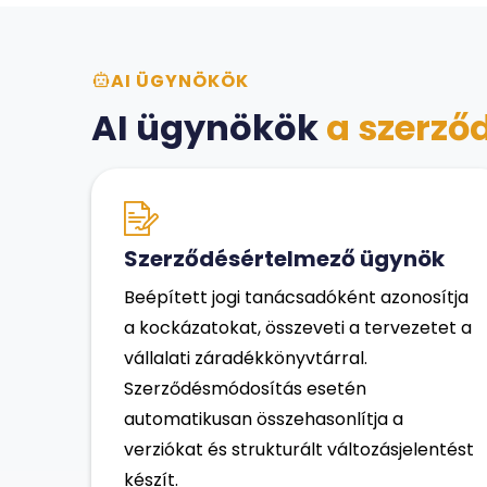
AI ÜGYNÖKÖK
AI ügynökök
a szerződ
Szerződésértelmező ügynök
Beépített jogi tanácsadóként azonosítja
a kockázatokat, összeveti a tervezetet a
vállalati záradékkönyvtárral.
Szerződésmódosítás esetén
automatikusan összehasonlítja a
verziókat és strukturált változásjelentést
készít.