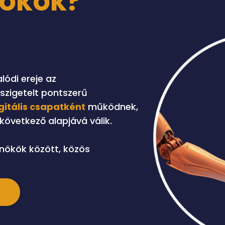
nökök?
lódi ereje az
lszigetelt pontszerű
igitális csapatként
működnek,
övetkező alapjává válik.
nökök között, közös