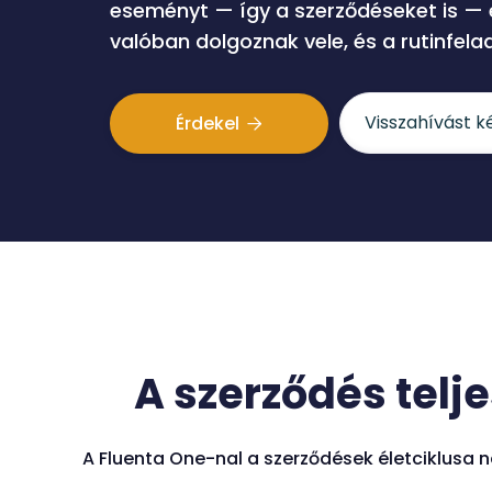
eseményt — így a szerződéseket is — é
valóban dolgoznak vele, és a rutinfela
Visszahívást k
Érdekel

A szerződés telj
A Fluenta One-nal a szerződések életciklusa n