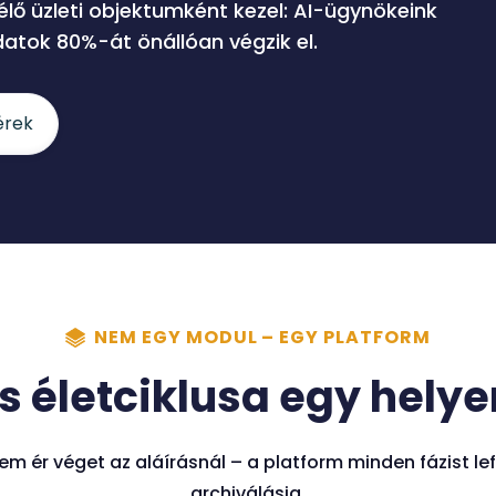
lő üzleti objektumként kezel: AI-ügynökeink
datok 80%-át önállóan végzik el.
érek
NEM EGY MODUL – EGY PLATFORM
es életciklusa
egy helye
em ér véget az aláírásnál – a platform minden fázist le
archiválásig.