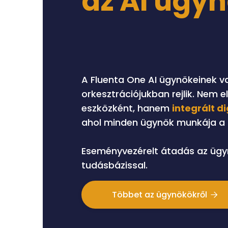
az AI ügy
A Fluenta One AI ügynökeinek va
orkesztrációjukban rejlik. Nem e
eszközként, hanem
integrált d
ahol minden ügynök munkája a k
Eseményvezérelt átadás az ügy
tudásbázissal.
Többet az ügynökökről
