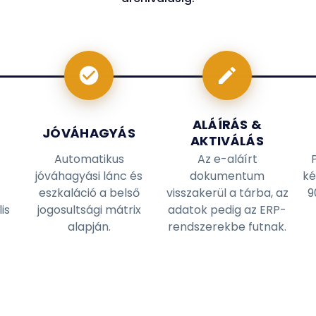
ALÁÍRÁS &
JÓVÁHAGYÁS
AKTIVÁLÁS
Automatikus
Az e-aláírt
jóváhagyási lánc és
dokumentum
ké
eszkaláció a belső
visszakerül a tárba, az
9
is
jogosultsági mátrix
adatok pedig az ERP-
alapján.
rendszerekbe futnak.