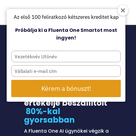
Az első 100 feliratkozó kétszeres kreditet kap
Próbálja ki a Fluenta One Smartot most
ingyen!
Type
your
name
Type
your
AI-
email
TÁMOGATOTT SOURCING
Kérem a bónuszt!
Találja meg és
értékelje beszállítóit
80%-kal
gyorsabban
A Fluenta One AI ügynökei végzik a