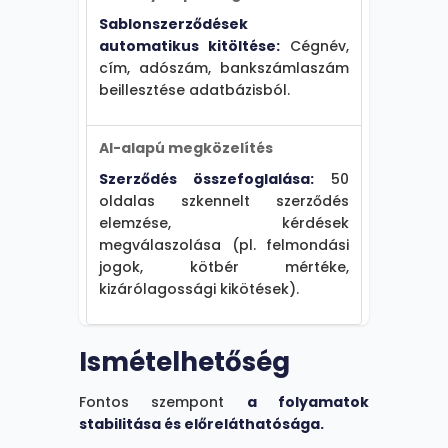
azonosítása
Sablonszerződések
bankszámlaváltozás
automatikus kitöltése:
Cégnév,
alapján, strukturálatlan
cím, adószám, bankszámlaszám
megjegyzések elemzése.
beillesztése adatbázisból.
4. Magyarázhatóság
AI-alapú megközelítés
Ha teljes auditálhatóság
kritikus, szabályalapú
Szerződés összefoglalása:
50
automatizáció javasolt.
oldalas szkennelt szerződés
Példa: dokumentum-
elemzése, kérdések
validálás egyértelmű
megválaszolása (pl. felmondási
szabályokkal,
jogok, kötbér mértéke,
automatikus
kizárólagossági kikötések).
fizetésütemezés.
Komplex összefüggések
Ismételhetőség
kezelésére AI szükséges.
Példa: dokumentum
Fontos szempont
a folyamatok
tartalmának validálása
stabilitása és előreláthatósága.
egyedi követelmények