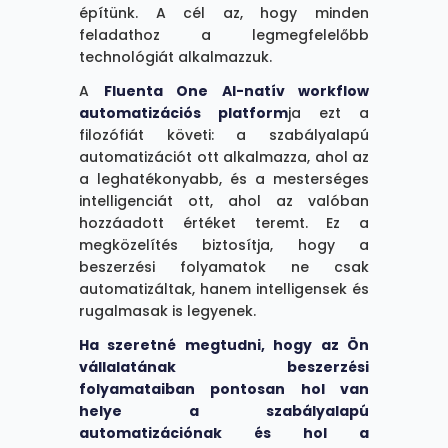
építünk. A cél az, hogy minden
feladathoz a legmegfelelőbb
technológiát alkalmazzuk.
A
Fluenta One AI-natív workflow
automatizációs platform
ja ezt a
filozófiát követi: a szabályalapú
automatizációt ott alkalmazza, ahol az
a leghatékonyabb, és a mesterséges
intelligenciát ott, ahol az valóban
hozzáadott értéket teremt. Ez a
megközelítés biztosítja, hogy a
beszerzési folyamatok ne csak
automatizáltak, hanem intelligensek és
rugalmasak is legyenek.
Ha szeretné megtudni, hogy az Ön
vállalatának beszerzési
folyamataiban pontosan hol van
helye a szabályalapú
automatizációnak és hol a