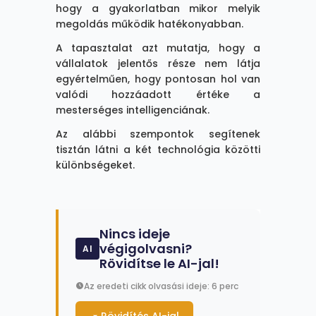
hogy a gyakorlatban mikor melyik
megoldás működik hatékonyabban.
A tapasztalat azt mutatja, hogy a
vállalatok jelentős része nem látja
egyértelműen, hogy pontosan hol van
valódi hozzáadott értéke a
mesterséges intelligenciának.
Az alábbi szempontok segítenek
tisztán látni a két technológia közötti
különbségeket.
Nincs ideje
végigolvasni?
AI
Rövidítse le AI-jal!
Az eredeti cikk olvasási ideje: 6 perc
Rövidítés AI-jal