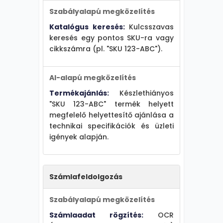
Szabályalapú megközelítés
2. Ismételhetőség
Katalógus keresés:
Kulcsszavas
Stabil, ismétlődő
keresés egy pontos SKU-ra vagy
folyamatoknál
cikkszámra (pl. "SKU 123-ABC").
szabályalapú megoldás
a hatékony. Példa:
AI-alapú megközelítés
háromirányú egyeztetés
automatikus
Termékajánlás:
Készlethiányos
jóváhagyása, standard
"SKU 123-ABC" termék helyett
kérdőív kiküldése.
megfelelő helyettesítő ajánlása a
technikai specifikációk és üzleti
Dinamikus,
igények alapján.
esetspecifikus
helyzetekben az AI ad
többletet. Példa:
kivételkezelés e-mail
Számlafeldolgozás
tervezettel, helpdesk
chatbot természetes
Szabályalapú megközelítés
nyelvű válaszokkal,
Számlaadat rögzítés:
OCR
teljesítményelemzés