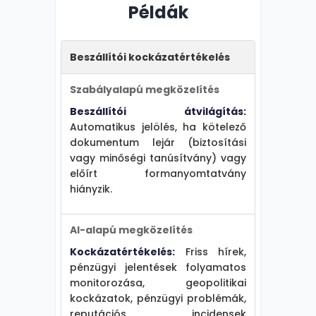
Példák
Beszállítói kockázatértékelés
Szabályalapú megközelítés
Beszállítói átvilágítás:
Automatikus jelölés, ha kötelező
dokumentum lejár (biztosítási
vagy minőségi tanúsítvány) vagy
előírt formanyomtatvány
hiányzik.
AI-alapú megközelítés
Kockázatértékelés:
Friss hírek,
pénzügyi jelentések folyamatos
monitorozása, geopolitikai
kockázatok, pénzügyi problémák,
reputációs incidensek