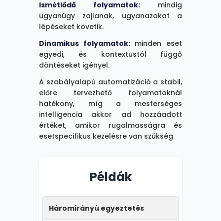
alapján, intelligens
Ismétlődő folyamatok:
mindig
jóváhagyó-kiválasztás.
ugyanúgy zajlanak, ugyanazokat a
lépéseket követik.
A legjobb megoldás:
Dinamikus folyamatok:
minden eset
Gyakran a kettő
egyedi, és kontextustól függő
kombinációja - a
döntéseket igényel.
szabályalapú
automatizáció kezeli a
A szabályalapú automatizáció a stabil,
rutinszerű feladatokat,
előre tervezhető folyamatoknál
az AI ott veszi át a
hatékony, míg a mesterséges
szerepet, ahol
intelligencia akkor ad hozzáadott
értelmezés és adaptálás
értéket, amikor rugalmasságra és
szükséges.
esetspecifikus kezelésre van szükség.
Bezárás
Példák
Másolás
Háromirányú egyeztetés