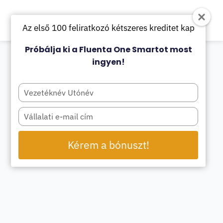
Az első 100 feliratkozó kétszeres kreditet kap
Próbálja ki a Fluenta One Smartot most
ingyen!
Type
your
name
Type
your
email
Kérem a bónuszt!