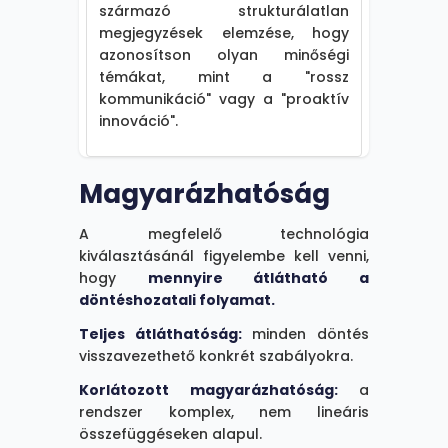
származó strukturálatlan
megjegyzések elemzése, hogy
azonosítson olyan minőségi
témákat, mint a "rossz
kommunikáció" vagy a "proaktív
innováció".
Magyarázhatóság
A megfelelő technológia
kiválasztásánál figyelembe kell venni,
hogy
mennyire átlátható a
döntéshozatali folyamat.
Teljes átláthatóság:
minden döntés
visszavezethető konkrét szabályokra.
Korlátozott magyarázhatóság:
a
rendszer komplex, nem lineáris
összefüggéseken alapul.