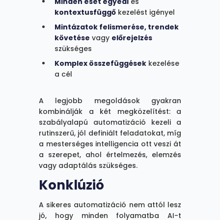
Minden eset egyedi
és
kontextusfüggő
kezelést igényel
Mintázatok felismerése, trendek
követése
vagy
előrejelzés
szükséges
Komplex összefüggések
kezelése
a cél
A legjobb megoldások gyakran
kombinálják a két megközelítést: a
szabályalapú automatizáció kezeli a
rutinszerű, jól definiált feladatokat, míg
a mesterséges intelligencia ott veszi át
a szerepet, ahol értelmezés, elemzés
vagy adaptálás szükséges.
Konklúzió
A sikeres automatizáció nem attól lesz
jó, hogy minden folyamatba AI-t