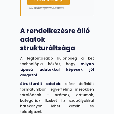
~90 másodperc olvasás
A vállalatok többsége
nem látja tisztán, hol
A rendelkezésre álló
teremt valódi értéket a
mesterséges
adatok
intelligencia a beszerzési
strukturáltsága
folyamatokban. Az
alábbi négy szempont
A legfontosabb különbség a két
segít a helyes
technológia között, hogy
milyen
technológia
típusú adatokkal képesek jól
kiválasztásában:
dolgozni.
1. Adatok
Strukturált adatok:
előre definiált
strukturáltsága
formátumban, egyértelmű mezőkben
A szabályalapú
tárolódnak - számok, dátumok,
automatizáció
kategóriák. Ezeket fix szabályokkal
strukturált adatoknál
hatékonyan lehet kezelni és
(számok, dátumok)
feldolgozni.