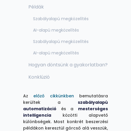
Példák
Szabályalapú megközelítés
AI-alapú megközelítés
Szabályalapú megközelítés
AI-alapú megközelítés
Hogyan döntsünk a gyakorlatban?
Konklúzió
Az
előző cikkünkben
bemutatásra
kerültek a
szabályalapú
automatizáció
és a
mesterséges
intelligencia
közötti alapvető
különbségek. Most konkrét beszerzési
példákon keresztül górcső alá vesszük,