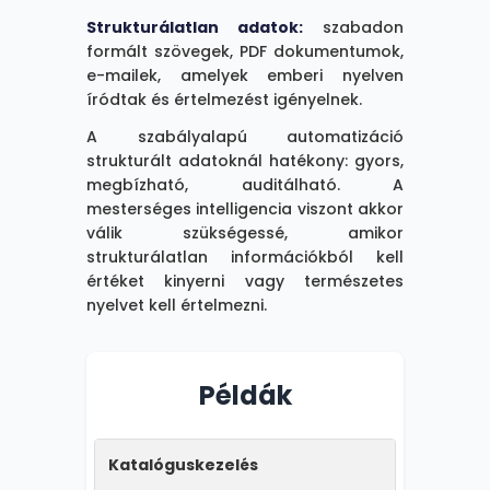
hatékony - gyors,
Strukturálatlan adatok:
szabadon
megbízható,
formált szövegek, PDF dokumentumok,
auditálható. Példa:
e-mailek, amelyek emberi nyelven
katalóguskeresés
íródtak és értelmezést igényelnek.
pontos SKU-ra,
számlaadat-rögzítés
A szabályalapú automatizáció
OCR-rel,
strukturált adatoknál hatékony: gyors,
sablonszerződések
megbízható, auditálható. A
kitöltése.
mesterséges intelligencia viszont akkor
válik szükségessé, amikor
Az AI strukturálatlan
strukturálatlan információkból kell
adatoknál (PDF-ek, e-
értéket kinyerni vagy természetes
mailek, szabad szöveg)
nyelvet kell értelmezni.
hoz értéket. Példa:
termékajánlás technikai
specifikációk alapján,
Példák
számla-anomália
észlelése több ezer
számla elemzésével, 50
oldalas szerződés
Katalóguskezelés
összefoglalása.