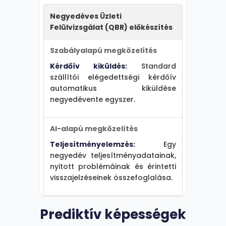
Negyedéves Üzleti
Felülvizsgálat (QBR) előkészítés
Szabályalapú megközelítés
Kérdőív kiküldés:
Standard
szállítói elégedettségi kérdőív
automatikus kiküldése
negyedévente egyszer.
AI-alapú megközelítés
Teljesítményelemzés:
Egy
negyedév teljesítményadatainak,
nyitott problémáinak és érintetti
visszajelzéseinek összefoglalása.
Prediktív képességek