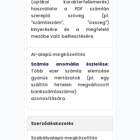
(optikai karakterfelismerés)
előkészítése.
használata a PDF számlán
szereplő szöveg (pl.
3. Prediktív
"számlaszám", "összeg")
képességek
kinyerésére és a megfelelő
Egyértelmű feltételek
mezőbe való beillesztésére.
ellenőrzésénél
szabályalapú logika
AI-alapú megközelítés
elegendő. Példa:
figyelmeztetés
Számla anomália észlelése:
dokumentum lejáratkor
Több ezer számla elemzése
vagy határérték
gyanús mintázatok (pl. egy
túllépésekor.
szállító hirtelen megváltozott
bankszámlaszáma)
Trendfelismerés,
azonosítására.
anomália-észlelés és
előrejelzés AI-t igényel.
Példa: beszállítói
kockázatértékelés hírek
Szerződéskezelés
monitorozásával,
gyanús mintázatok
Szabályalapú megközelítés