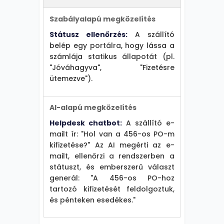
Szabályalapú megközelítés
Státusz ellenőrzés:
A szállító
belép egy portálra, hogy lássa a
számlája statikus állapotát (pl.
"Jóváhagyva", "Fizetésre
ütemezve").
AI-alapú megközelítés
Helpdesk chatbot:
A szállító e-
mailt ír: "Hol van a 456-os PO-m
kifizetése?" Az AI megérti az e-
mailt, ellenőrzi a rendszerben a
státuszt, és emberszerű választ
generál: "A 456-os PO-hoz
tartozó kifizetését feldolgoztuk,
és pénteken esedékes."