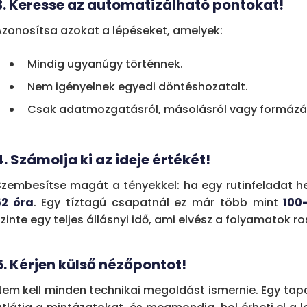
3. Keresse az automatizálható pontokat!
Azonosítsa azokat a lépéseket, amelyek:
Mindig ugyanúgy történnek.
Nem igényelnek egyedi döntéshozatalt.
Csak adatmozgatásról, másolásról vagy formázás
4. Számolja ki az ideje értékét!
Szembesítse magát a tényekkel: ha egy rutinfeladat het
52 óra
. Egy tíztagú csapatnál ez már több mint
100
zinte egy teljes állásnyi idő, ami elvész a folyamatok r
5. Kérjen külső nézőpontot!
Nem kell minden technikai megoldást ismernie. Egy tapa