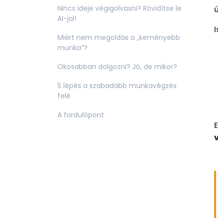
Nincs ideje végigolvasni? Rövidítse le
ú
AI-jal!
Miért nem megoldás a „keményebb
munka”?
Okosabban dolgozni? Jó, de mikor?
5 lépés a szabadabb munkavégzés
felé
A fordulópont