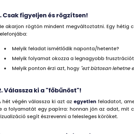
1. Csak figyeljen és rögzítsen!
Ne akarjon rögtön mindent megváltoztatni. Egy hétig c
telefonjába:
Melyik feladat ismétlődik naponta/hetente?
Melyik folyamat okozza a legnagyobb frusztráció
Melyik ponton érzi azt, hogy
"ezt biztosan lehetne 
2. Válassza ki a "főbűnöst"!
A hét végén válassza ki azt az
egyetlen
feladatot, amel
le a folyamatát egy papírra: honnan jön az adat, mit c
izualizáció segít észrevenni a felesleges köröket.