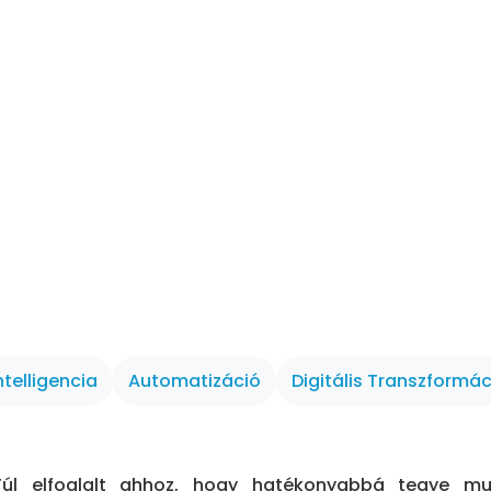
telligencia
Automatizáció
Digitális Transzformác
Túl elfoglalt ahhoz, hogy hatékonyabbá tegye mun