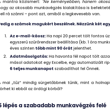
A mantra közismert:
"Ne keményebben, hanem okosab
hogy az okosabb munkavégzés kialakítása is befektetést
Csak figyeljen és rögzítsen
– Egyhetes folyam
kell rá szánni – pont azt, amiből a legkevesebb van.
és frusztrációs pontok dokumentálása.
Válassza ki a "főbűnöst"
– A legnagyobb időb
Pedig a számok magukért beszélnek. Nézzünk két egy
azonosítása és vizualizálása.
Az e-mail-káosz:
Ha napi 20 percet tölt fontos ü
Keresse az automatizálható pontokat
– Ismé
egyszerű szűrőrendszer beállítása (kb. 1 óra munka
döntéshozatalt nem igénylő tevékenységek fe
éves szinten
több mint 90 órát
jelenthet.
Számolja ki az ideje értékét
– Heti 1 óra rutinf
Adatmásolgatás:
Ha havonta fél napot tölt azza
csapatnál 100-300 munkanap potenciális ves
másol adatokat egy Excelbe, egy automatizált ripo
Kérjen külső nézőpontot
– Szakértői folyamat
6 teljes munkanapot
szabadíthat fel Önnek.
diagnosztikával azonosítja a legmagasabb RO
A mai „tűz” mindig sürgetőbbnek tűnik, mint a holna
A fordulópont:
Amikor a folyamatok Önnek dolgoz
örhet ki ebből az ördögi körből?
kapacitás. Minden elavult módszerekkel töltött
fejlesztésre és arra, hogy időben hazaérjen.
5 lépés a szabadabb munkavégzés felé