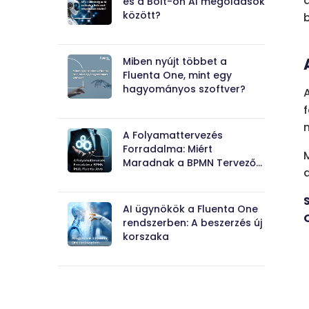
és a Bolt-on AI megoldások
között?
Miben nyújt többet a
Fluenta One, mint egy
hagyományos szoftver?
A Folyamattervezés
Forradalma: Miért
Maradnak a BPMN Tervezők
a Múltban, Míg a Fluenta
One Designer a Jövőt Építi?
AI ügynökök a Fluenta One
rendszerben: A beszerzés új
korszaka