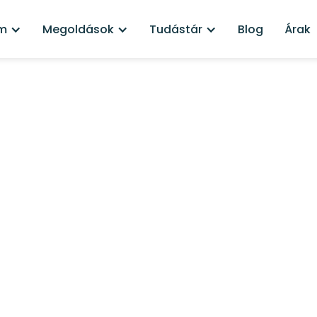
rm
Megoldások
Tudástár
Blog
Árak