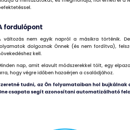
átlátja a mintázatokat, és megmondja, hol érheti el a
befektetéssel.
A fordulópont
A változás nem egyik napról a másikra történik. De
folyamatok dolgoznak Önnek (és nem fordítva), felsz
növekedéshez kell.
Minden nap, amit elavult módszerekkel tölt, egy elpaza
arra, hogy végre időben hazaérjen a családjához.
Szeretné tudni, az Ön folyamataiban hol bujkálnak 
One csapata segít azonosítani automatizálható fel