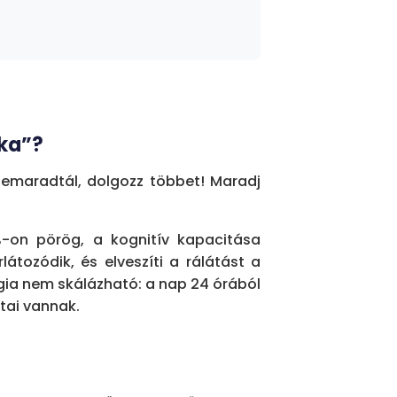
, hogy a napi operatív terhek
izálást. A folyamatos tűzoltás
gnitív kapacitás. Az intenzitás
képességnek biológiai korlátai
ka”?
álázható megoldás.
emaradtál, dolgozz többet! Maradj
átóköre a következő sürgős
%-on pörög, a kognitív kapacitása
n nem változtathat. Az okosabb
átozódik, és elveszíti a rálátást a
– időt és mentális energiát,
gia nem skálázható: a nap 24 órából
átai vannak.
 holnapi probléma megelőzése.