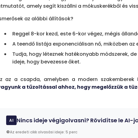
tmutatót, amely segít kiszállni a mókuskerékből és vissz
Ismerősek az alábbi állítások?
Reggel 8-kor kezd, este 6-kor végez, mégis állan
A teendő listája exponenciálisan nő, miközben az 
Tudja, hogy léteznek hatékonyabb módszerek, de 
ideje, hogy bevezesse őket.
Ez az a csapda, amelyben a modern szakemberek
vagyunk a tűzoltással ahhoz, hogy megelőzzük a tüz
Nincs ideje végigolvasni? Rövidítse le AI-ja
AI
Az eredeti cikk olvasási ideje: 5 perc