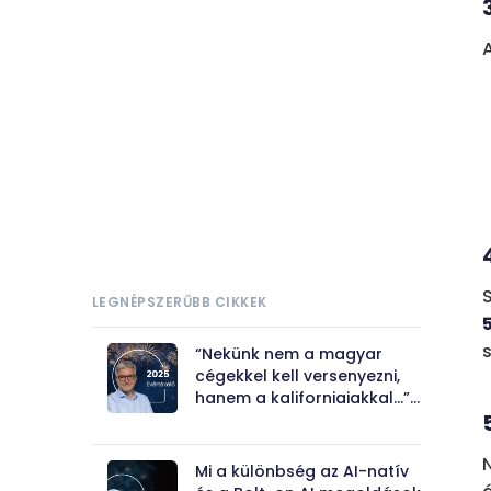
LEGNÉPSZERŰBB CIKKEK
s
“Nekünk nem a magyar
cégekkel kell versenyezni,
hanem a kaliforniaiakkal...”
- évértékelő interjú Szabó
Ákossal
Mi a különbség az AI-natív