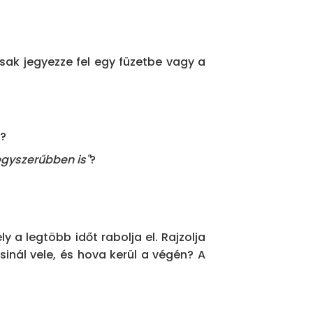
Bezárás
Másolás
sak jegyezze fel egy füzetbe vagy a
t?
egyszerűbben is"
?
y a legtöbb időt rabolja el. Rajzolja
sinál vele, és hova kerül a végén? A