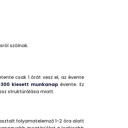
ról szólnak.
ente csak 1 órát vesz el, az évente
-300 kiesett munkanap
évente. Ez
ossz struktúrálása miatt.
sztalt folyamatelemző 1-2 óra alatt