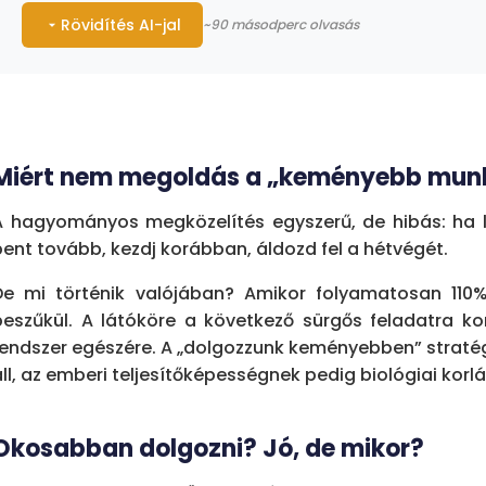
Rövidítés AI-jal
~90 másodperc olvasás
A vállalati szakemberek 80%-a azzal szembesül
lehetetlenné teszik a stratégiai folyamatoptimal
közben elvész a rendszerszemlélet, beszűkül a ko
növelése nem fenntartható – az emberi teljesítő
Miért nem megoldás a „keményebb mun
vannak, a „keményebb munka" stratégia nem sk
A hagyományos megközelítés egyszerű, de hibás: ha l
Miért nem megoldás a „keményebb munka"?
bent tovább, kezdj korábban, áldozd fel a hétvégét.
Amikor folyamatosan 110%-on működik, a l
De mi történik valójában? Amikor folyamatosan 110
feladatra korlátozódik. A nap 24 órából áll, eze
beszűkül. A látóköre a következő sürgős feladatra korl
munkavégzés kialakítása befektetést igényel 
rendszer egészére. A „dolgozzunk keményebben” straté
amiből éppen a legkevesebb van.
áll, az emberi teljesítőképességnek pedig biológiai korl
A mai „tűz" mindig sürgetőbbnek tűnik, mint a
De hogyan törhet ki ebből az ördögi körből?
Okosabban dolgozni? Jó, de mikor?
5 lépés a szabadabb munkavégzés felé: