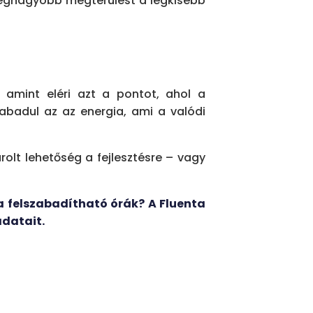
 legnagyobb megtérülést a legkisebb
 amint eléri azt a pontot, ahol a
abadul az az energia, ami a valódi
rolt lehetőség a fejlesztésre – vagy
a felszabadítható órák? A Fluenta
adatait.