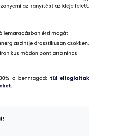
anyerni az irányítást az ideje felett.
dó lemaradásban érzi magát.
energiaszintje drasztikusan csökken.
ironikus módon pont arra nincs
 80%-a bennragad:
túl elfoglaltak
eket.
l!