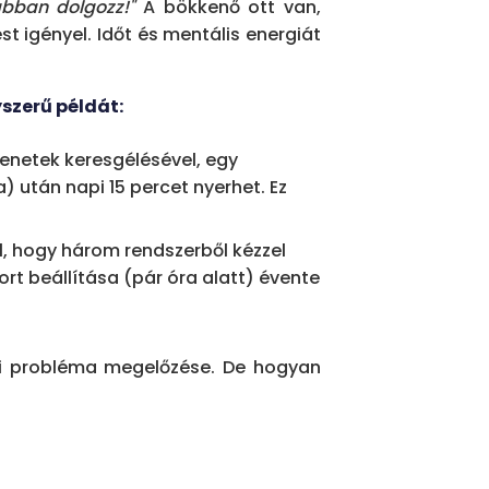
ban dolgozz!"
A bökkenő ott van,
 igényel. Időt és mentális energiát
ataudit: ismétlődő műveletek
efektetést igénylő folyamat
szerű példát:
zenetek keresgélésével, egy
tlődő, szabályalapú,
) után napi 15 percet nyerhet. Ez
lismerése.
eladat = 52 óra/év, tízfős
l, hogy három rendszerből kézzel
zteség.
rt beállítása (pár óra alatt) évente
elemzés 1-2 órás
I-ú intervenciós pontokat.
pi probléma megelőzése. De hogyan
nak, felszabadul a stratégiai
 nap elpazarolt lehetőség – a