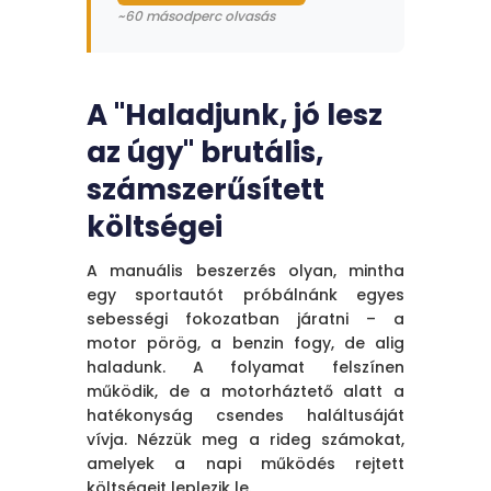
~60 másodperc olvasás
A Manuális
A "Haladjunk, jó lesz
Beszerzés Rejtett
az úgy" brutális,
Adója
számszerűsített
A vállalata pénzt veszít
költségei
egy láthatatlan
"beszerzési adó" miatt –
a manuális folyamatok
A manuális beszerzés olyan, mintha
rejtett költségei miatt,
egy sportautót próbálnánk egyes
ami évente több
sebességi fokozatban járatni – a
százezer forintba
motor pörög, a benzin fogy, de alig
kerülhet.
haladunk. A folyamat felszínen
működik, de a motorháztető alatt a
A brutális valóság:
Egy
hatékonyság csendes haláltusáját
számla manuális
vívja. Nézzük meg a rideg számokat,
feldolgozása 13-16
amelyek a napi működés rejtett
dollárba kerül a 1,42-6
költségeit leplezik le.