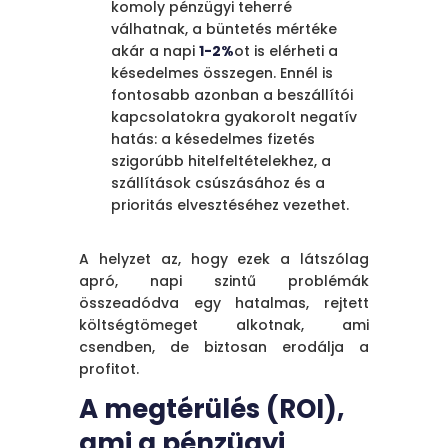
komoly pénzügyi teherré
válhatnak, a büntetés mértéke
akár a napi
1-2%
ot is elérheti a
késedelmes összegen. Ennél is
fontosabb azonban a beszállítói
kapcsolatokra gyakorolt negatív
hatás: a késedelmes fizetés
szigorúbb hitelfeltételekhez, a
szállítások csúszásához és a
prioritás elvesztéséhez vezethet.
A helyzet az, hogy ezek a látszólag
apró, napi szintű problémák
összeadódva egy hatalmas, rejtett
költségtömeget alkotnak, ami
csendben, de biztosan erodálja a
profitot.
A megtérülés (ROI),
ami a pénzügyi