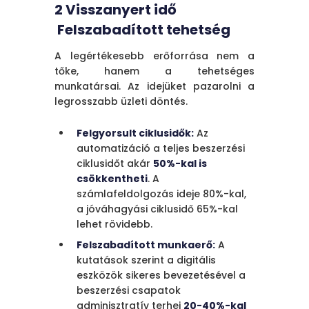
2 Visszanyert idő
Felszabadított tehetség
A legértékesebb erőforrása nem a
tőke, hanem a tehetséges
munkatársai. Az idejüket pazarolni a
legrosszabb üzleti döntés.
Felgyorsult ciklusidők:
Az
automatizáció a teljes beszerzési
ciklusidőt akár
50%-kal is
csökkentheti
. A
számlafeldolgozás ideje 80%-kal,
a jóváhagyási ciklusidő 65%-kal
lehet rövidebb.
Felszabadított munkaerő:
A
kutatások szerint a digitális
eszközök sikeres bevezetésével a
beszerzési csapatok
adminisztratív terhei
20-40%-kal