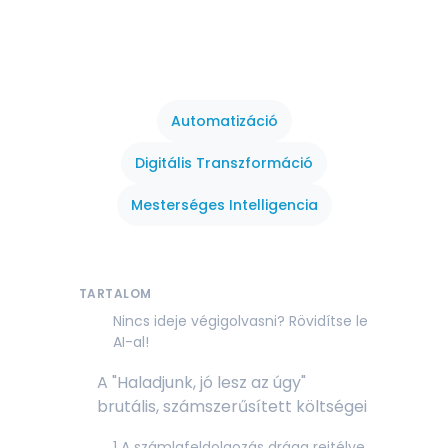
Automatizáció
Digitális Transzformáció
Mesterséges Intelligencia
TARTALOM
Nincs ideje végigolvasni? Rövidítse le
AI-al!
A "Haladjunk, jó lesz az úgy"
brutális, számszerűsített költségei
1 A számlafeldolgozás drága rejtélye