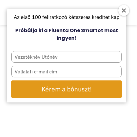
Az első 100 feliratkozó kétszeres kreditet kap
Próbálja ki a Fluenta One Smartot most
ingyen!
Type
your
name
Type
your
email
Kérem a bónuszt!