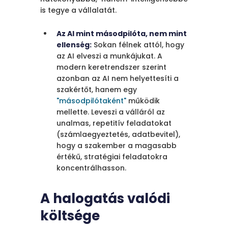
is tegye a vállalatát.
Az AI mint másodpilóta, nem mint
ellenség:
Sokan félnek attól, hogy
az AI elveszi a munkájukat. A
modern keretrendszer szerint
azonban az AI nem helyettesíti a
szakértőt, hanem egy
"másodpilótaként"
működik
mellette. Leveszi a válláról az
unalmas, repetitív feladatokat
(számlaegyeztetés, adatbevitel),
hogy a szakember a magasabb
értékű, stratégiai feladatokra
koncentrálhasson.
A halogatás valódi
költsége