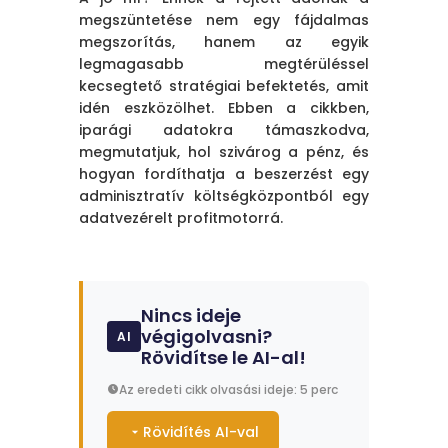
megszüntetése nem egy fájdalmas
megszorítás, hanem az egyik
legmagasabb megtérüléssel
kecsegtető stratégiai befektetés, amit
idén eszközölhet. Ebben a cikkben,
iparági adatokra támaszkodva,
megmutatjuk, hol szivárog a pénz, és
hogyan fordíthatja a beszerzést egy
adminisztratív költségközpontból egy
adatvezérelt profitmotorrá.
Nincs ideje
végigolvasni?
AI
Rövidítse le AI-al!
Az eredeti cikk olvasási ideje: 5 perc
Rövidítés AI-val