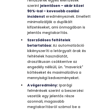
rendszerek egyes elemzések
szerint
jelentősen – akár közel
90%-kal – kevesebb csalási
incidenst
eredményeznek. Emellett
minimalizálják a duplikált
kifizetéseket, ami önmagában is
jelentős megtakarítás.
Szerződéses feltételek
betartatása:
Az automatizáció
kikényszeríti a letárgyalt árak és
feltételek használatát,
drasztikusan csökkentve az
engedély nélküli, ún. "maverick"
költéseket és maximalizálva a
mennyiségi kedvezményeket.
A végeredmény:
Iparági
felmérések szerint a beszerzési
vezetők egy jelentős része
azonnali, magasabb
megtakarításról számol be a