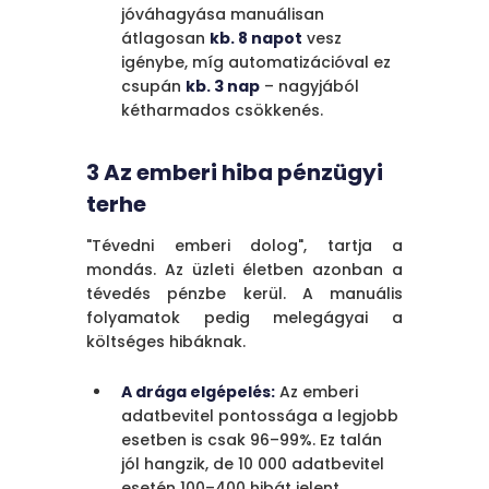
jóváhagyása manuálisan
átlagosan
kb. 8 napot
vesz
igénybe, míg automatizációval ez
csupán
kb. 3 nap
– nagyjából
kétharmados csökkenés.
3 Az emberi hiba pénzügyi
terhe
"Tévedni emberi dolog", tartja a
mondás. Az üzleti életben azonban a
tévedés pénzbe kerül. A manuális
folyamatok pedig melegágyai a
költséges hibáknak.
A drága elgépelés:
Az emberi
adatbevitel pontossága a legjobb
esetben is csak 96–99%. Ez talán
jól hangzik, de 10 000 adatbevitel
esetén 100–400 hibát jelent.