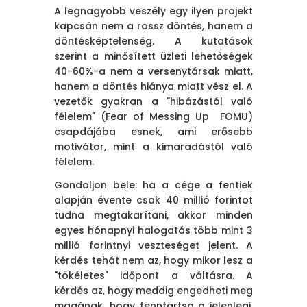
A legnagyobb veszély egy ilyen projekt
kapcsán nem a rossz döntés, hanem a
döntésképtelenség. A kutatások
szerint a minősített üzleti lehetőségek
40-60%-a nem a versenytársak miatt,
hanem a döntés hiánya miatt vész el. A
vezetők gyakran a "hibázástól való
félelem" (Fear of Messing Up FOMU)
csapdájába esnek, ami erősebb
motivátor, mint a kimaradástól való
félelem.
Gondoljon bele: ha a cége a fentiek
alapján évente csak 40 millió forintot
tudna megtakarítani, akkor minden
egyes hónapnyi halogatás több mint 3
millió forintnyi veszteséget jelent. A
kérdés tehát nem az, hogy mikor lesz a
"tökéletes" időpont a váltásra. A
kérdés az, hogy meddig engedheti meg
magának, hogy fenntartsa a jelenlegi,