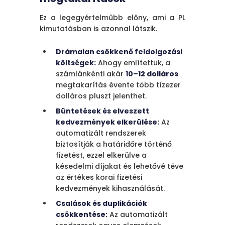
Ez a legegyértelműbb előny, ami a PL
kimutatásban is azonnal látszik.
Drámaian csökkenő feldolgozási
költségek:
Ahogy említettük, a
számlánkénti akár
10–12 dolláros
megtakarítás évente több tízezer
dolláros pluszt jelenthet.
Büntetések és elveszett
kedvezmények elkerülése:
Az
automatizált rendszerek
biztosítják a határidőre történő
fizetést, ezzel elkerülve a
késedelmi díjakat és lehetővé téve
az értékes korai fizetési
kedvezmények kihasználását.
Csalások és duplikációk
csökkentése:
Az automatizált