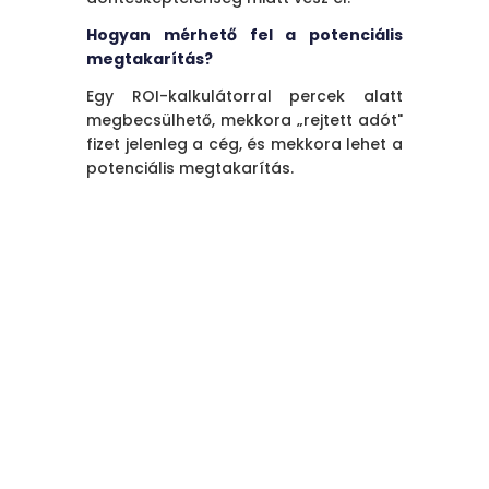
Hogyan mérhető fel a potenciális
megtakarítás?
Egy ROI-kalkulátorral percek alatt
megbecsülhető, mekkora „rejtett adót"
fizet jelenleg a cég, és mekkora lehet a
potenciális megtakarítás.
RELATED BLOG POSTS