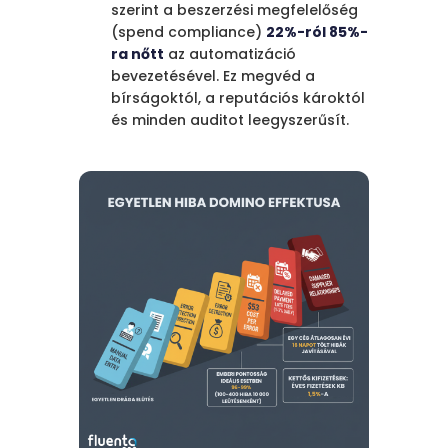
szerint a beszerzési megfelelőség
(spend compliance)
22%-ról 85%-
ra nőtt
az automatizáció
bevezetésével. Ez megvéd a
bírságoktól, a reputációs károktól
és minden auditot leegyszerűsít.