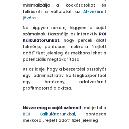
minimalizálja a kockázatokat és
felkészíti a vállalatát az
AI-vezérelt
jövőre
.
Ne higgyen nekem, higgyen a saját
számainak. Használja az interaktív
ROI
Kalkulátorunkat
, hogy percek alatt
felmérje, pontosan mekkora "rejtett
adót" fizet jelenleg, és mekkora lehet a
potenciális megtakarítása.
Itt az ideje, hogy a beszerzési osztályát
egy adminisztratív költségközpontból
egy hatékony, adatvezérelt
profitmotorrá alakítsa.
Nézze meg a saját számait:
mérje fel a
ROI Kalkulátorunkkal
, pontosan
mekkora „rejtett adót" fizet jelenleg