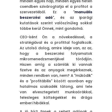
minden egyes nap, minden egyes héten
csendben szivárogtatja el a profitot a
szervezetéből. Ez a "
manuális
beszerzési adó
", és az iparági
kutatások szerint valószínűleg sokkal
többe kerül Önnek, mint gondolná.
CEO-ként Ön a növekedéssel, a
stratégiával és a profittal foglalkozik.
Az utolsó dolog, amire ideje van, az az,
hogy a beszerzési folyamatok
mikromenedzsmentjével törődjön.
Hiszen amíg a számlák ki vannak
fizetve és az anyagok megérkeznek,
minden rendben van, nem? A "működik"
és a "profitábilis" között azonban egy
hatalmas szakadék tátong, ami tele
van elvesztegetett munkaórákkal,
felesleges költségekkel és drága
emberi hibákkal.
A jó hír? Ennek a rejtett adónak a