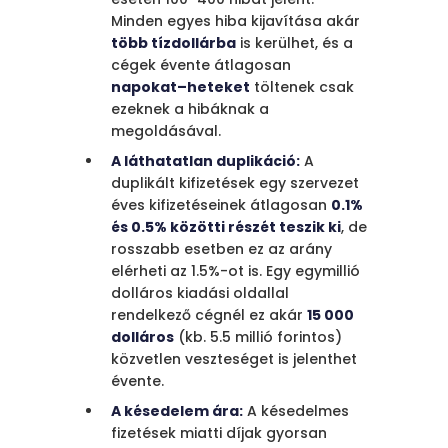
Minden egyes hiba kijavítása akár
több tízdollárba
is kerülhet, és a
cégek évente átlagosan
napokat–heteket
töltenek csak
ezeknek a hibáknak a
megoldásával.
A láthatatlan duplikáció:
A
duplikált kifizetések egy szervezet
éves kifizetéseinek átlagosan
0.1%
és 0.5% közötti részét teszik ki
, de
rosszabb esetben ez az arány
elérheti az 1.5%-ot is. Egy egymillió
dolláros kiadási oldallal
rendelkező cégnél ez akár
15 000
dolláros
(kb. 5.5 millió forintos)
közvetlen veszteséget is jelenthet
évente.
A késedelem ára:
A késedelmes
fizetések miatti díjak gyorsan