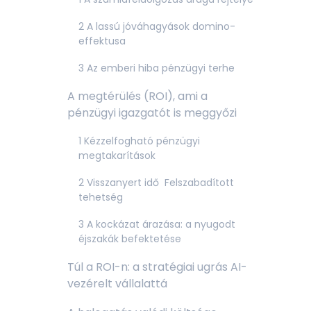
2 A lassú jóváhagyások domino-
effektusa
3 Az emberi hiba pénzügyi terhe
A megtérülés (ROI), ami a
pénzügyi igazgatót is meggyőzi
1 Kézzelfogható pénzügyi
megtakarítások
2 Visszanyert idő Felszabadított
tehetség
3 A kockázat árazása: a nyugodt
éjszakák befektetése
Túl a ROI-n: a stratégiai ugrás AI-
vezérelt vállalattá