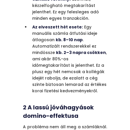
stratégiai befektetés,
kézzelfogható megtakarítást
ami 300-500%-os
jelenthet. Ez egy felesleges adó
megtérülést biztosít 18
minden egyes tranzakción.
hónapon belül.
Az elveszett hét esete:
Egy
Felszabadítja a
manuális számla átfutási ideje
tehetséges
átlagosan
kb. 8–10 nap
.
munkatársakat a
Automatizált rendszerekkel ez
repetitív feladatok alól,
mindössze
kb. 2–3 napra csökken
,
hogy stratégiai munkára
ami akár 80%-os
koncentrálhassanak,
időmegtakarítást is jelenthet. Ez a
90%-kal csökkenti a
plusz egy hét nemcsak a kollégák
hibákat, és felkészíti a
idejét rabolja, de ezalatt a cég
céget az AI-vezérelt
szinte biztosan lemarad az értékes
jövőre.
korai fizetési kedvezményekről.
A lényeg:
Minden
késlekedő hónap
2 A lassú jóváhagyások
további ezreket emészt
domino-effektusa
fel a folytatódó
hatékonysághiány miatt.
A probléma nem áll meg a számláknál.