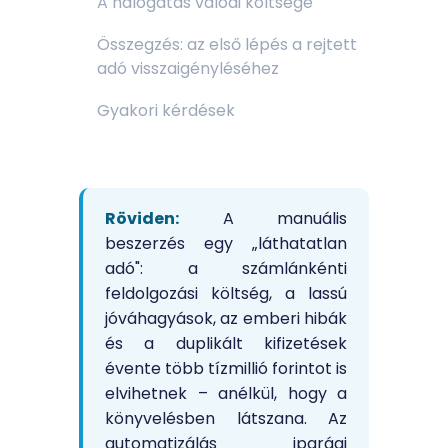
A halogatás valódi költsége
Összegzés: az első lépés a rejtett
adó visszaigényléséhez
Gyakori kérdések
Röviden:
A manuális
beszerzés egy „láthatatlan
adó": a számlánkénti
feldolgozási költség, a lassú
jóváhagyások, az emberi hibák
és a duplikált kifizetések
évente több tízmillió forintot is
elvihetnek – anélkül, hogy a
könyvelésben látszana. Az
automatizálás iparági