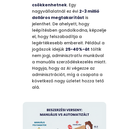
csökkenhetnek
. Egy
nagyvállalatnál ez évi
2-3 millió
dolláros megtakarítást
is
jelenthet. De ahelyett, hogy
leépítésben gondolkodna, képzelje
el, hogy felszabadítja a
legértékesebb embereit. Például a
jogászok idejük
25-40%-át
töltik
nem jogi, adminisztratív munkával
a manuális szerződéskezelés miatt.
Hagyja, hogy az AI végezze az
adminisztrációt, míg a csapata a
következő nagy üzletet hozza tető
alá.