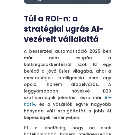
Túl a ROI-n: a
stratégiai ugrás AI-
vezérelt vállalattá
A beszerzési automatizáció 2025-ben
már nem csupán a
költségcsökkentésről szól. Ez egy
belépő a jövő üzleti világába, ahol a
mesterséges intelligencia nem egy
opció, hanem alapelvárás. A
leggyorsabban növekvő B2B
szoftvercégek jelentős része már
AI-
natív
, és a vásárlók egyre nagyobb
hányada vált szolgáltatót a jobb AI
képességek reményében.
Itt a lehetőség, hogy ne csak
hatékonyabbá, hanem intelligensebbé