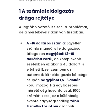
dolláros automatizált
verzióval szemben. Egy
1 A számlafeldolgozás
középméretű cég, amely
drága rejtélye
havonta 1000 számlát
kezel, évente 120 000
A legtöbb vezető itt sejti a problémát,
dollárt spórolhatna. A
de a mértékével ritkán van tisztában.
kézi folyamatok
költséges késedelmet
A ~16 dolláros számla:
Egyetlen
(8-10 nap vs. 2-3
számla manuális feldolgozása
automatizáltan), emberi
átlagosan
nagyjából 13–16
hibákat (akár 53
dollárba kerül
, de komplexebb
dollárba kerülhet egy
esetekben ez akár a 40 dollárt is
hiba javítása) és dupla
elérheti. Ezzel szemben az
kifizetéseket okoznak,
automatizált feldolgozás költsége
ami elérheti a teljes
csupán
nagyjából 1,5–6 dollár
költségek 1,5%-át.
körül mozog. Ha egy közepes
A megoldás:
A
méretű cég havonta csak 1000
beszerzési
számlát kezel, ez a különbség
automatizálás nem csak
évente nagyságrendileg
több
költségcsökkentés –
tízmillió forintnyi
azonnali,