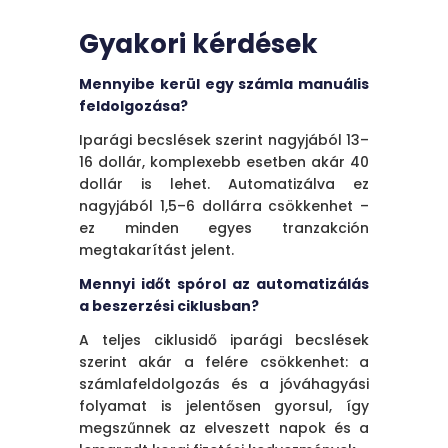
Gyakori kérdések
Mennyibe kerül egy számla manuális
feldolgozása?
Iparági becslések szerint nagyjából 13–
16 dollár, komplexebb esetben akár 40
dollár is lehet. Automatizálva ez
nagyjából 1,5–6 dollárra csökkenhet –
ez minden egyes tranzakción
megtakarítást jelent.
Mennyi időt spórol az automatizálás
a beszerzési ciklusban?
A teljes ciklusidő iparági becslések
szerint akár a felére csökkenhet: a
számlafeldolgozás és a jóváhagyási
folyamat is jelentősen gyorsul, így
megszűnnek az elveszett napok és a