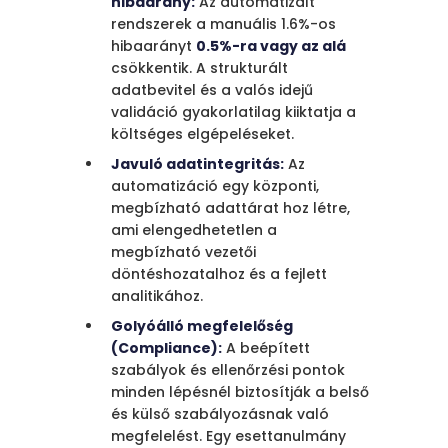
hibaarány:
Az automatizált
rendszerek a manuális 1.6%-os
hibaarányt
0.5%-ra vagy az alá
csökkentik. A strukturált
adatbevitel és a valós idejű
validáció gyakorlatilag kiiktatja a
költséges elgépeléseket.
Javuló adatintegritás:
Az
automatizáció egy központi,
megbízható adattárat hoz létre,
ami elengedhetetlen a
megbízható vezetői
döntéshozatalhoz és a fejlett
analitikához.
Golyóálló megfelelőség
(Compliance):
A beépített
szabályok és ellenőrzési pontok
minden lépésnél biztosítják a belső
és külső szabályozásnak való
megfelelést. Egy esettanulmány