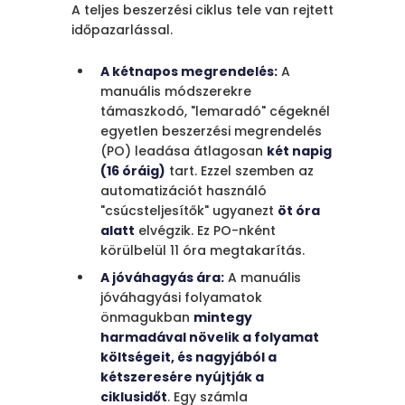
Hagyja abba ennek a
A teljes beszerzési ciklus tele van rejtett
rejtett adónak a
időpazarlással.
fizetését, és alakítsa át
a beszerzést
A kétnapos megrendelés:
A
költséghelyből profit-
manuális módszerekre
generátorrá.
támaszkodó, "lemaradó" cégeknél
egyetlen beszerzési megrendelés
(PO) leadása átlagosan
két napig
Bezárás
(16 óráig)
tart. Ezzel szemben az
automatizációt használó
Másolás
"csúcsteljesítők" ugyanezt
öt óra
alatt
elvégzik. Ez PO-nként
körülbelül 11 óra megtakarítás.
A jóváhagyás ára:
A manuális
jóváhagyási folyamatok
önmagukban
mintegy
harmadával növelik a folyamat
költségeit, és nagyjából a
kétszeresére nyújtják a
ciklusidőt
. Egy számla