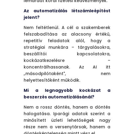
lemaradt korai fizetési kedvezmények.
Az automatizálás létszámleépítést
jelent?
Nem feltétlenül. A cél a szakemberek
felszabadítása az alacsony értékű,
repetitív feladatok alól, hogy a
stratégiai munkára – tárgyalásokra,
beszállítói kapcsolatokra,
kockázatkezelésre –
koncentrálhassanak. Az AI itt
„másodpilótaként", nem
helyettesítőként működik.
Mi a legnagyobb kockázat a
beszerzés automatizálásánál?
Nem a rossz döntés, hanem a döntés
halogatása. Iparági adatok szerint a
minősített üzleti lehetőségek nagy
része nem a versenytársak, hanem a
döntésképtelenség miatt vész el.